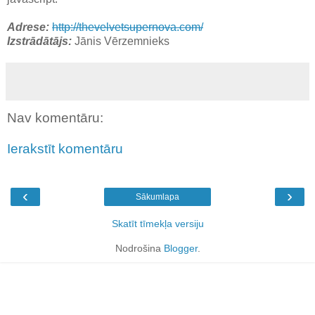
Adrese:
http://thevelvetsupernova.com/
Izstrādātājs:
Jānis Vērzemnieks
Nav komentāru:
Ierakstīt komentāru
‹
›
Sākumlapa
Skatīt tīmekļa versiju
Nodrošina
Blogger
.