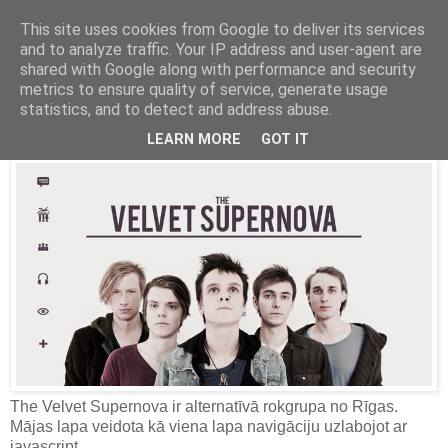
This site uses cookies from Google to deliver its services
and to analyze traffic. Your IP address and user-agent are
Latvijas labākās mājas lapas
shared with Google along with performance and security
metrics to ensure quality of service, generate usage
2012. gada 21. aprīlis
statistics, and to detect and address abuse.
Velvet Supernova
LEARN MORE
GOT IT
The Velvet Supernova ir alternatīvā rokgrupa no Rīgas.
Mājas lapa veidota kā viena lapa navigāciju uzlabojot ar
javascript.