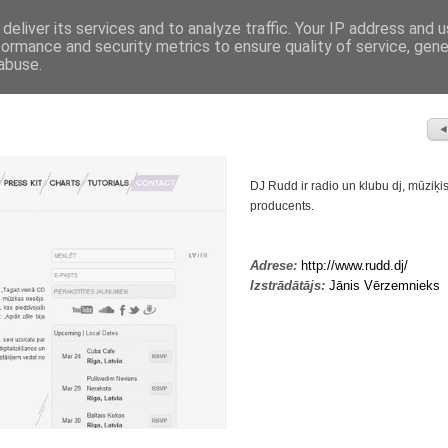
SĀKUMS
deliver its services and to analyze traffic. Your IP address and 
Starta lapa
formance and security metrics to ensure quality of service, gen
abuse.
DJ Rudd ir radio un klubu dj, mūziķi
producents.
Adrese:
http://www.rudd.dj/
Izstrādātājs:
Jānis Vērzemnieks