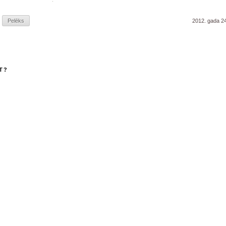
Pelēks
2012. gada 24
T?