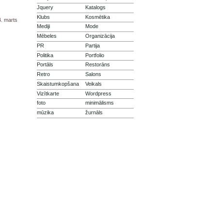
Jquery
Katalogs
Klubs
Kosmētika
. marts
Mediji
Mode
Mēbeles
Organizācija
PR
Partija
Politika
Portfolio
Portāls
Restorāns
Retro
Salons
Skaistumkopšana
Veikals
Vizītkarte
Wordpress
foto
minimālisms
mūzika
žurnāls