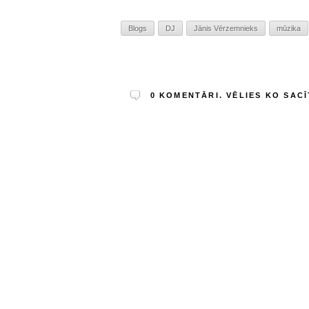
Blogs
DJ
Jānis Vērzemnieks
mūzika
0
KOMENTĀRI. VĒLIES KO SACĪ