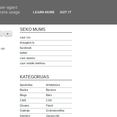
IETEIKT +
PAR PROJEKTU
user-agent
Piedalies projektā
Vairāk info
erate usage
LEARN MORE
GOT IT
SEKO MUMS
◄
►
caur rss
draugiem.lv
facebook
s un
twitter
caur epastu
caur mobilo telefonu
KATEGORIJAS
Apvienība
Arhitektūra
Banka
Bizness
Blogs
Bārs
CMS
CSS
Dizains
Flash
Galerija
Grāmatvedība
Interjers
Javascript