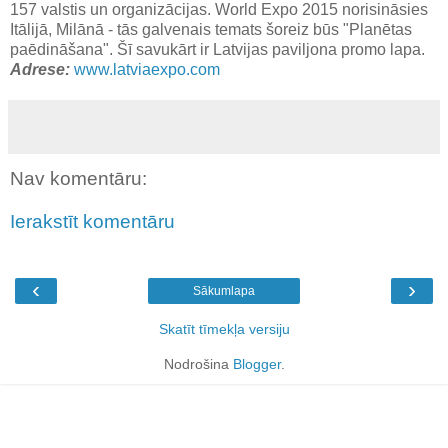
157 valstis un organizācijas. World Expo 2015 norisināsies
Itālijā, Milānā - tās galvenais temats šoreiz būs "Planētas
paēdināšana". Šī savukārt ir Latvijas paviljona promo lapa.
Adrese:
www.latviaexpo.com
Nav komentāru:
Ierakstīt komentāru
‹
›
Sākumlapa
Skatīt tīmekļa versiju
Nodrošina
Blogger
.