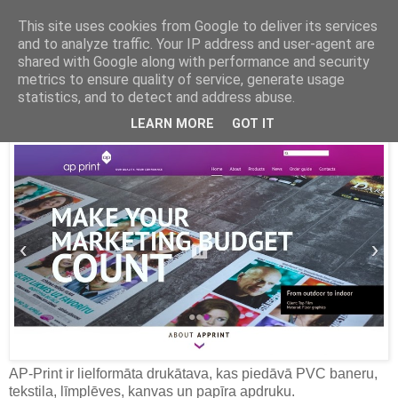
This site uses cookies from Google to deliver its services
and to analyze traffic. Your IP address and user-agent are
Latvijas labākās mājas lapas
shared with Google along with performance and security
metrics to ensure quality of service, generate usage
2014. gada 29. oktobris
statistics, and to detect and address abuse.
Apprint
LEARN MORE
GOT IT
AP-Print ir lielformāta drukātava, kas piedāvā PVC baneru,
tekstila, līmplēves, kanvas un papīra apdruku.