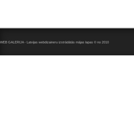
WEB GALERIJA - Latvijas webdizaineru izstrādātās mājas lapas
© no 2010