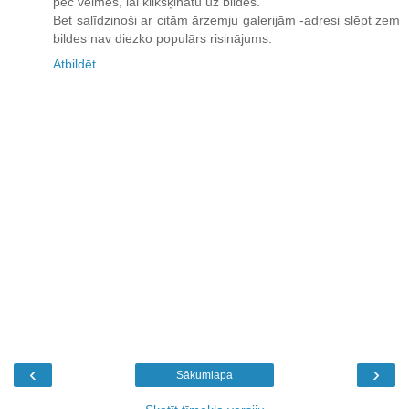
pēc vēlmes, lai klikšķinātu uz bildes.
Bet salīdzinoši ar citām ārzemju galerijām -adresi slēpt zem
bildes nav diezko populārs risinājums.
Atbildēt
‹
›
Sākumlapa