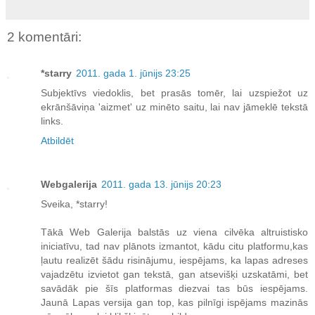
2 komentāri:
*starry
2011. gada 1. jūnijs 23:25
Subjektīvs viedoklis, bet prasās tomēr, lai uzspiežot uz
ekrānšāviņa 'aizmet' uz minēto saitu, lai nav jāmeklē tekstā
links.
Atbildēt
Webgalerija
2011. gada 13. jūnijs 20:23
Sveika, *starry!
Tākā Web Galerija balstās uz viena cilvēka altruistisko
iniciatīvu, tad nav plānots izmantot, kādu citu platformu,kas
ļautu realizēt šādu risinājumu, iespējams, ka lapas adreses
vajadzētu izvietot gan tekstā, gan atsevišķi uzskatāmi, bet
savādāk pie šīs platformas diezvai tas būs iespējams.
Jaunā Lapas versija gan top, kas pilnīgi ispējams mazinās