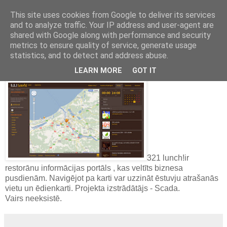
This site uses cookies from Google to deliver its services
and to analyze traffic. Your IP address and user-agent are
Latvijas labākās mājas lapas
shared with Google along with performance and security
metrics to ensure quality of service, generate usage
2011. gada 30. maijs
statistics, and to detect and address abuse.
321 lunch!
LEARN MORE
GOT IT
321 lunch!ir
restorānu informācijas portāls , kas veltīts biznesa
pusdienām. Navigējot pa karti var uzzināt ēstuvju atrašanās
vietu un ēdienkarti. Projekta izstrādātājs - Scada.
Vairs neeksistē.