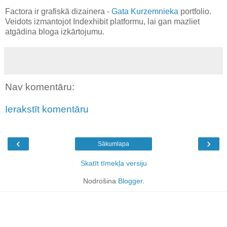
Factora ir grafiskā dizainera -
Gata Kurzemnieka
portfolio.
Veidots izmantojot Indexhibit platformu, lai gan mazliet
atgādina bloga izkārtojumu.
Nav komentāru:
Ierakstīt komentāru
‹
›
Sākumlapa
Skatīt tīmekļa versiju
Nodrošina
Blogger
.