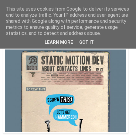
This site uses cookies from Google to deliver its services
and to analyze traffic. Your IP address and user-agent are
Latvijas labākās mājas lapas
shared with Google along with performance and security
metrics to ensure quality of service, generate usage
2010. gada 4. decembris
statistics, and to detect and address abuse.
Factora
LEARN MORE
GOT IT