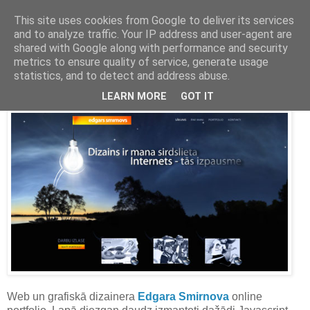
This site uses cookies from Google to deliver its services
and to analyze traffic. Your IP address and user-agent are
Latvijas labākās mājas lapas
shared with Google along with performance and security
metrics to ensure quality of service, generate usage
2010. gada 12. novembris
statistics, and to detect and address abuse.
Edgars Smirnovs
LEARN MORE
GOT IT
Web un grafiskā dizainera
Edgara Smirnova
online