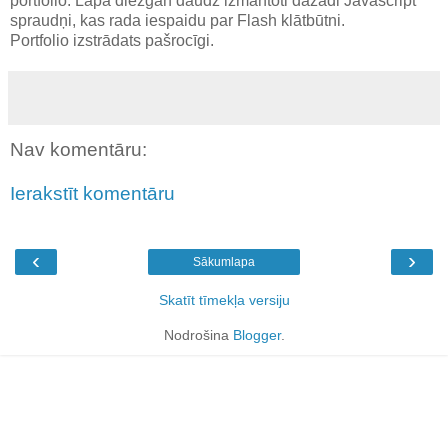
portfolio. Lapā diezgan daudz izmantoti dažādi Javascript
spraudņi, kas rada iespaidu par Flash klātbūtni.
Portfolio izstrādats pašrocīgi.
Nav komentāru:
Ierakstīt komentāru
‹
›
Sākumlapa
Skatīt tīmekļa versiju
Nodrošina
Blogger
.