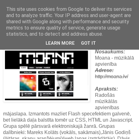
This site uses cookies from Google to deliver its services
and to analyze traffic. Your IP address and user-agent are
Latvijas labākās mājas lapas
shared with Google along with performance and security
metrics to ensure quality of service, generate usage
2010. gada 20. septembris
statistics, and to detect and address abuse.
Moana
LEARN MORE
GOT IT
Nosaukums:
Moana - mūzikālā
apvienība
Adrese:
http://moana.lv/
Apraksts:
Radošās
mūzikālās
apvienības
mājaslapa. Izmantots mazliet Flash specefektiem galvenē,
bet lielākā daļa balstīta tomēr uz CSS, HTML un Javascript.
Grupa spēlē pārsvarā elektroniskajā žanrā. Grupas
dalībnieki: Mareks Kolāts (vokāls, sakāmais),Jānis Godiņš
(ģitāras, skaņu aranžējumi)(web lapas izstrādātājs), Dāvis