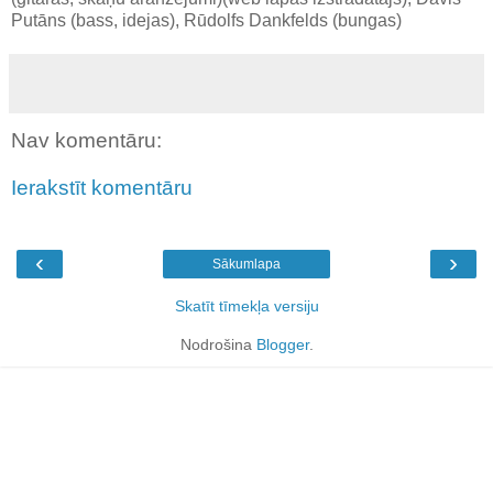
Putāns (bass, idejas), Rūdolfs Dankfelds (bungas)
Nav komentāru:
Ierakstīt komentāru
‹
›
Sākumlapa
Skatīt tīmekļa versiju
Nodrošina
Blogger
.